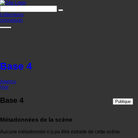
collections
connexion
Base 4
Aperçu
Voir
Base 4
Publique
Métadonnées de la scène
Aucune métadonnée n'a pu être extraite de cette scène