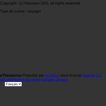
Copyright : (c) Holusion SAS, all rights reserved
Type de scène : voyager
eThesaurus
Propulsé par
eCorpus
sous license
Apache-2.0
documentation du projet
signaler un bug