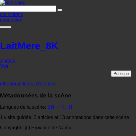
collections
connexion
LaitMere_8K
Aperçu
Voir
Publique
etheaurus
trésor d'oignies
Métadonnées de la scène
Langues de la scène:
EN
·
FR
·
IT
1 visite guidée, 2 articles et 13 annotations dans cette scène
Copyright : (c) Province de Namur.