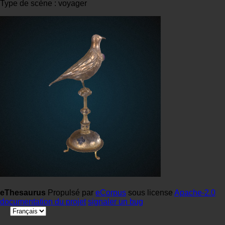
Type de scène : voyager
eThesaurus
Propulsé par
eCorpus
sous license
Apache-2.0
documentation du projet
signaler un bug