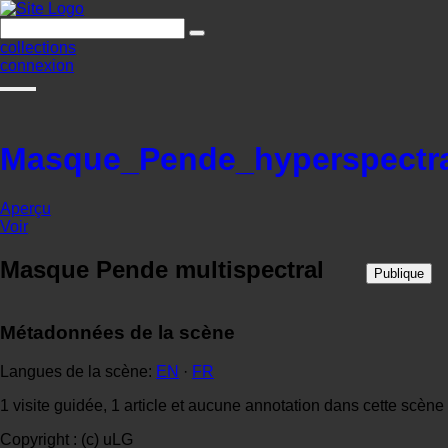
collections
connexion
Masque_Pende_hyperspectr
Aperçu
Voir
Masque Pende multispectral
Publique
Métadonnées de la scène
Langues de la scène:
EN
·
FR
1 visite guidée, 1 article et aucune annotation dans cette scène
Copyright : (c) uLG