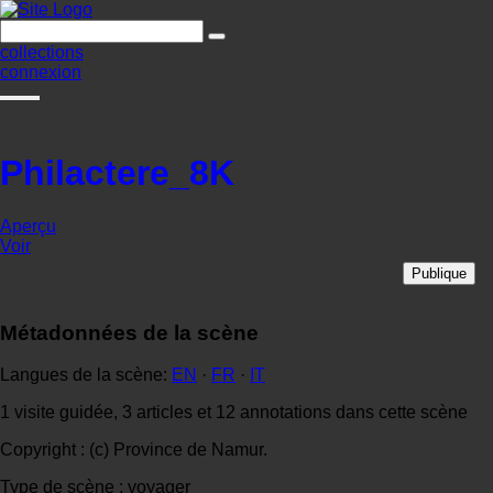
collections
connexion
Philactere_8K
Aperçu
Voir
Publique
Métadonnées de la scène
Langues de la scène:
EN
·
FR
·
IT
1 visite guidée, 3 articles et 12 annotations dans cette scène
Copyright : (c) Province de Namur.
Type de scène : voyager