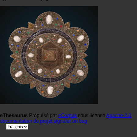
eThesaurus
Propulsé par
eCorpus
sous license
Apache-2.0
documentation du projet
signaler un bug