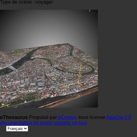
Type de scène : voyager
eThesaurus
Propulsé par
eCorpus
sous license
Apache-2.0
documentation du projet
signaler un bug