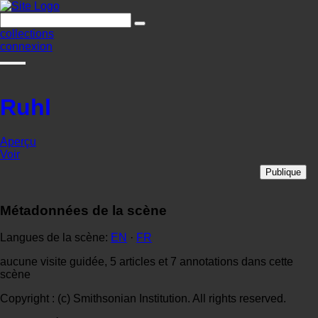
collections
connexion
Ruhl
Aperçu
Voir
Publique
Métadonnées de la scène
Langues de la scène:
EN
·
FR
aucune visite guidée, 5 articles et 7 annotations dans cette
scène
Copyright : (c) Smithsonian Institution. All rights reserved.