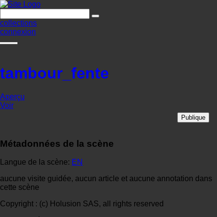
collections
connexion
tambour_fente
Aperçu
Voir
Publique
Métadonnées de la scène
Langue de la scène:
EN
aucune visite guidée, aucun article et aucune annotation dans
cette scène
Copyright : (c) Holusion SAS, all rights reserved