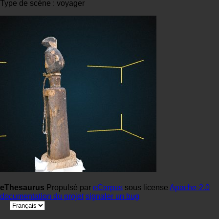
Type de scène : voyager
eThesaurus
Propulsé par
eCorpus
sous license
Apache-2.0
documentation du projet
signaler un bug