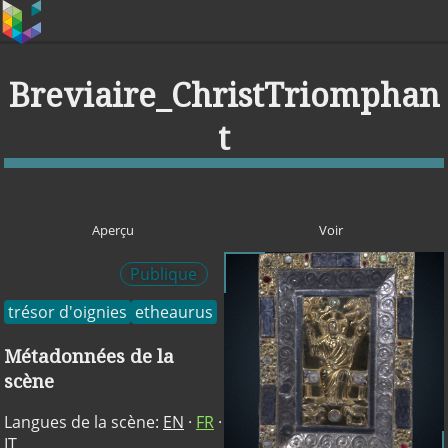
Breviaire_ChristTriomphan
t
Aperçu
Voir
Publique
trésor d'oignies
etheaurus
Métadonnées de la
scène
Langues de la scène:
EN
·
FR
·
IT